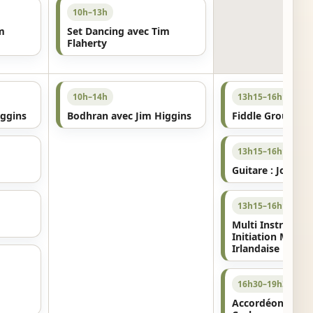
10h–13h
m
Set Dancing avec Tim
Flaherty
10h–14h
13h15–16h15
iggins
Bodhran avec Jim Higgins
Fiddle Groupe 1
13h15–16h15
Guitare : John B
13h15–16h15
Multi Instrument
Initiation Musiq
Irlandaise
16h30–19h30
Accordéon avec 