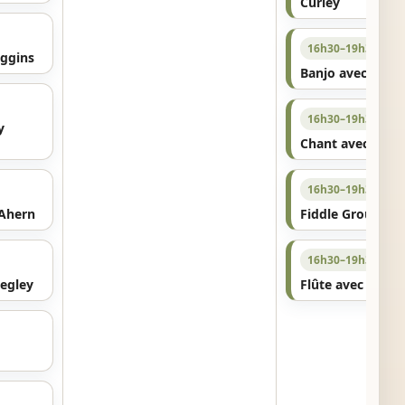
Curley
16h30–19h30
iggins
Banjo avec Tho
16h30–19h30
y
Chant avec Méab
16h30–19h30
 Ahern
Fiddle Groupe 2
16h30–19h30
egley
Flûte avec Ciara